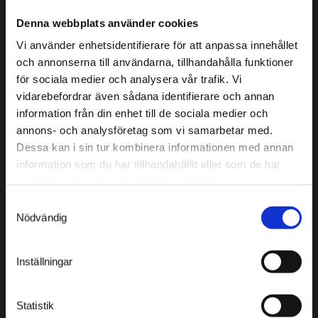
Uthyres
Denna webbplats använder cookies
Fastighetskrönika
Vi använder enhetsidentifierare för att anpassa innehållet
Integritetspolicy
och annonserna till användarna, tillhandahålla funktioner
för sociala medier och analysera vår trafik. Vi
Kontakta oss
vidarebefordrar även sådana identifierare och annan
information från din enhet till de sociala medier och
Tel:
+358 18 533 000
annons- och analysföretag som vi samarbetar med.
Epost:
info@lyyski.ax
Dessa kan i sin tur kombinera informationen med annan
information som du har tillhandahållit eller som de har
Adress:
Köpmansgatan 11
samlat in när du har använt deras tjänster.
Samtyckesval
Följ oss
Nödvändig
Instagram
Inställningar
Facebook
YouTube
TikTok
Statistik