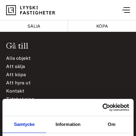
Lyyski
Fastigheter
SÄLJA
KÖPA
Gå till
Alla objekt
Att sälja
Att köpa
Att hyra ut
Kontakt
Tidsbokning
Prislista
Lyyski Store
Om oss
Samtycke
Information
Om
Fastighetsvärdering