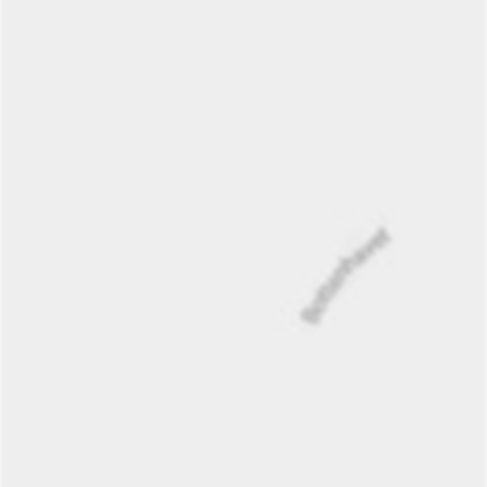
Mariehamn. Och för dig som pendlar till Sverige finns
Eckerölinjen bara en kort bilfärd bort.
Båtplats kan hyras i området, vilket gör det här till ett
idealiskt boende för den som söker livskvalitet med havet
som självklar granne.
Ett modernt hem där design, komfort och natur möts i
perfekt balans. Välkommen att upptäcka det på plats –
kontakta oss för mer information och visning.
Kolla även in visningsfilmen på vår Instagram
HÄR!