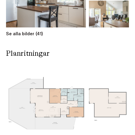
på en stor terrass med fin utsikt mot havet – en
förlängning av det sociala rummet, perfekt för middagar i
solnedgång.
Köket kommer från Noblessa och är både elegant och
Se alla bilder (41)
genomtänkt i sin utformning – med en praktisk köksö i
centrum, bänkskivor med god arbetsyta och ett separat
skafferi. Här ryms både vardag och fest. Intill finns
Planritningar
naturlig plats för ett större matbord, allt i en öppen
planlösning som skapar flöde och funktion.
Hemmet rymmer två väl tilltagna sovrum samt ett mysigt
loft med plats för extra säng, läshörna eller barnens egen
frizon. Master bedroom är en privat reträtt med eget
badrum med dusch och wc, klädkammare samt installerad
luftvärmepump för svalka under sommarhalvåret.
Det helkaklade minispaet erbjuder både dusch, badkar
och bastu – en avkopplande oas för kropp och själ. Därtill
finns en separat wc samt ett praktiskt grovkök med egen