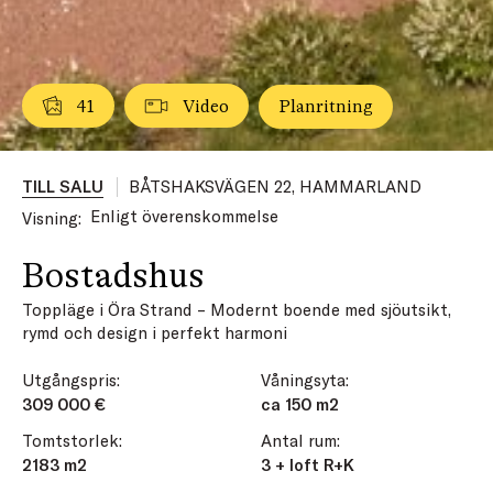
41
Video
Planritning
TILL SALU
BÅTSHAKSVÄGEN 22, HAMMARLAND
Enligt överenskommelse
Visning:
Bostadshus
Toppläge i Öra Strand – Modernt boende med sjöutsikt,
rymd och design i perfekt harmoni
Utgångspris:
Våningsyta:
309 000 €
ca 150 m2
Tomtstorlek:
Antal rum:
2183 m2
3 + loft R+K