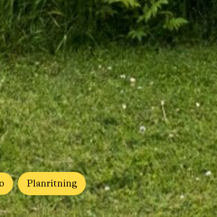
o
Planritning