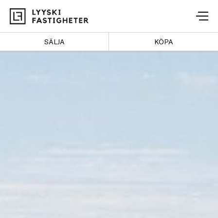
Lyyski
Fastigheter
SÄLJA
KÖPA