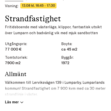
Visning:
13.08 kl. 16:45 - 17:30
Strandfastighet
Fritidsboende med västerläge, klippor, fantastisk utsikt
över Lumparn och badvänlig vik med mjuk sandbotten
Utgångspris:
Boyta:
77 000 €
ca 45 m2
Tomtstorlek:
Byggår:
7900 m2
1972
Allmänt
Välkommen till Lerviksvägen 139 i Lumparby, Lumparlands
kommun! Strandfastighet om 7 900 kvm med ca 30 meter
strandlinje i väster.
Läs mer
Här erbjuds en stor tomt där landskapet och naturen
spelar huvudrollen
. Terrängen är mångsidig med en