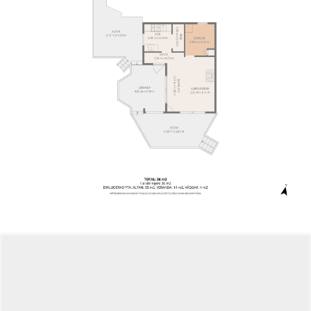
med eldstad, kök och sovrum. I anslutning till stugan
finns uteplatser i både söder- och västerläge, vilket ger
möjlighet att njuta av solen från morgon till kväll och ta
tillvara den vackra utsikten över Lerviken och Lumparn.
Standarden är anpassad för enkelt sommarbruk med
solceller, 12-voltsbelysning och gasdrivna vitvaror. Utöver
huvudbyggnaden finns en isolerad gäststuga från 90-talet
utrustad med Jötulkamin, en mindre övernattningsstuga,
ett förråd samt en vedeldad strandbastu med en
övernattningsdel samt en nätbod nere vid vattnet.
Med fastigheten följer även andelar i flera samfälligheter,
däribland intilliggande vattenområden och en
strandplats
. Gällande lösöre kan det ingå enligt separat
överenskommelse med säljaren.
Sammanfattningsvis en trivsam fritidsfastighet som
väntar på att en ny ägare ska ta vid och göra det till sitt
egna sommarparadis!