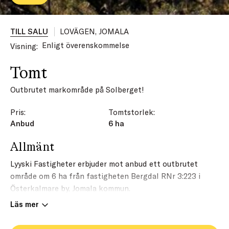
TILL SALU
LOVÄGEN, JOMALA
Enligt överenskommelse
Visning:
Tomt
Outbrutet markområde på Solberget!
Pris:
Tomtstorlek:
Anbud
6 ha
Allmänt
Lyyski Fastigheter erbjuder mot anbud ett outbrutet
område om 6 ha från fastigheten Bergdal RNr 3:223 i
Österkalmare by, Jomala kommun.
Läs mer
Karta Bergdal RNr 3:223
Markområdet är beläget invid Lovägen på Solberget och