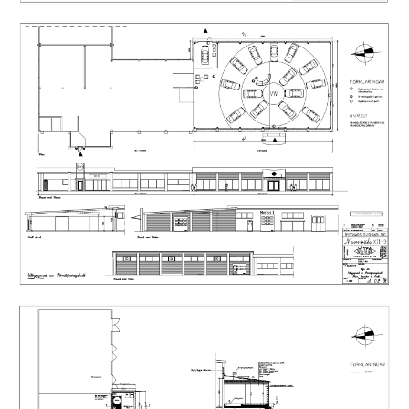
utan kommande underhållsbehov på taket inom
överskådlig tid.
Fastigheten omfattar även bostadsutrymmen om ca 90
m², vilket skapar ytterligare flexibilitet för exempelvis
förvaltare, personal, övernattning eller kompletterande
verksamhetsändamål. Tekniskt är fastigheten ansluten
till kommunalt vatten och avlopp samt elnät via
Mariehamns Energi. Uppvärmning sker via fjärrvärme och
fastigheten erbjuder därmed en stabil och välfungerande
teknisk grund för fortsatt drift.
En av fastighetens mest intressanta framtidsaspekter är
den betydande kvarvarande byggnadsrätten. Enligt
gällande detaljplan uppgår e-talet till 0,5 vilket innebär
en total möjlig byggnadsvolym om ca 4 210 m². Med
dagens byggnadsbestånd finns således ytterligare
utvecklingspotential för den aktör som önskar
expandera, komplettera eller långsiktigt utveckla