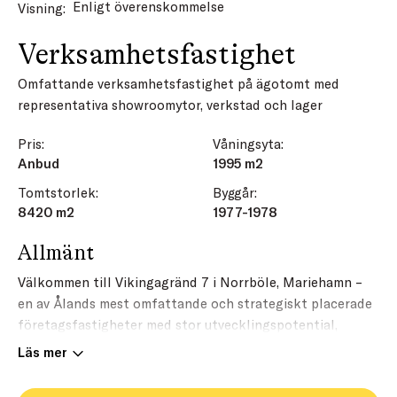
Enligt överenskommelse
Visning:
Verksamhetsfastighet
Omfattande verksamhetsfastighet på ägotomt med
representativa showroomytor, verkstad och lager
Pris:
Våningsyta:
Anbud
1995 m2
Tomtstorlek:
Byggår:
8420 m2
1977-1978
Allmänt
Välkommen till Vikingagränd 7 i Norrböle, Mariehamn –
en av Ålands mest omfattande och strategiskt placerade
företagsfastigheter med stor utvecklingspotential,
generösa ytor och ett etablerat affärsläge i direkt
Läs mer
anslutning till Mariehamns centrala företagsområden.
Därtill finns det gott om parkeringsutrymmen kring