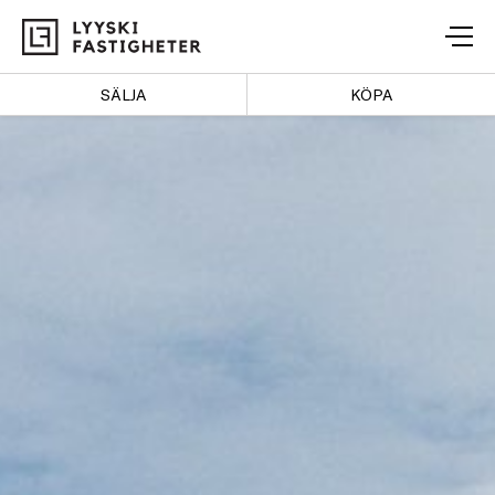
Lyyski
Fastigheter
SÄLJA
KÖPA