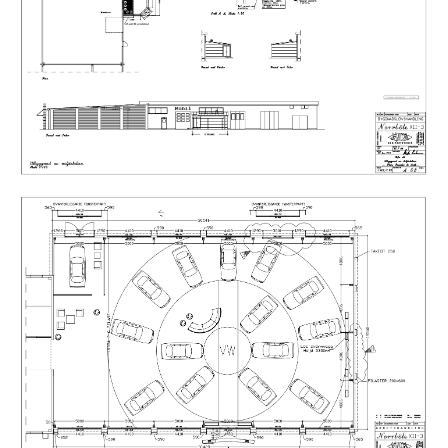
fastigheten vidare. Förberedande ledningsdragningar för
el och avlopp har redan utförts längs tomtgränsen
söderut. Delar av byggnaden har dessutom utformats för
att möjliggöra framtida tillbyggnad på ett rationellt och
kostnadseffektivt sätt.
Läget i Norrböle ger snabb och smidig access till
Mariehamns centrala delar, huvudvägnät och
hamnförbindelser samtidigt som området sedan länge är
etablerat som ett attraktivt företagsområde med god
tillgänglighet för både kunder, transporter och personal.
Det här är inte enbart en verksamhetsfastighet – det är
en möjlighet att förvärva en omfattande kommersiell
helhet med substans, flexibilitet och långsiktigt värde i
ett av Mariehamns mest strategiska företagslägen.
Försäljningen sker genom ett riktat anbudsförfarande