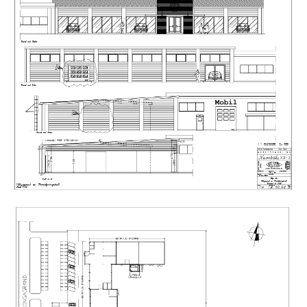
den långsiktiga investeraren eller verksamhetsutövaren
innebär detta både stabilitet och kontroll över framtida
utvecklingsmöjligheter. Helheten är genomgående väl
anpassad för verksamhet med behov av kombinerade
försäljnings-, service-, lager- och administrationsytor.
Fastighetens planlösning erbjuder stor flexibilitet och
lämpar sig väl för såväl fortsatt verksamhet inom
fordons- och maskinbranschen som för handel, logistik,
lagerhållning, entreprenad, lätt industri eller annan
kombinerad företagsverksamhet. Lokalerna kan även
anpassas för flera hyresgäster eller olika
verksamhetsgrenar beroende på framtida behov. Gällande
stadsplan med bestämmelser finns bifogat såsom bilaga.
Försäljnings- och showroomdelen präglas av öppna ytor,
generös takhöjd och stora glaspartier som ger ett