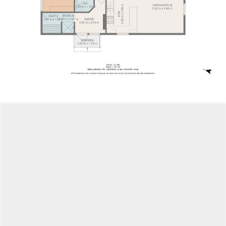
havet. Oavsett om du letar efter ett permanent boende
eller ett charmigt fritidshus, erbjuder detta torp/hus en
harmonisk tillvaro i Eckerös vackra miljö.
Välkommen att upptäcka ditt nya hem på landet!