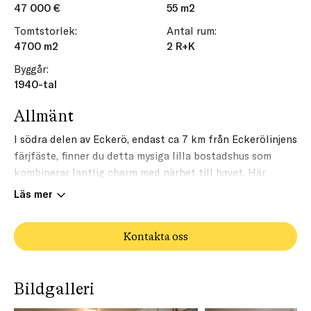
47 000 €
55 m2
Tomtstorlek:
Antal rum:
4700 m2
2 R+K
Byggår:
1940-tal
Allmänt
I södra delen av Eckerö, endast ca 7 km från Eckerölinjens
färjfäste, finner du detta mysiga lilla bostadshus som
kombinerar lantlig charm med närhet till havet. Här
erbjuds ett naturskönt och lugnt boende där du kan njuta
Läs mer
av tystnaden och den vackra omgivningen, samtidigt som
du har goda förbindelser till både Mariehamn och kanske
Kontakta oss
vidare till Sverige. Adressen är Allundavägen 32 i Torp by,
Eckerö.
Bostadsfastigheten säljs som ett outbrutet område
Bildgalleri
(färdigt skifte) om ca 4700 kvm från fastigheten