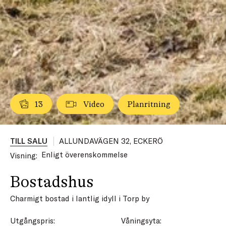
13
Video
Planritning
TILL SALU
ALLUNDAVÄGEN 32, ECKERÖ
Enligt överenskommelse
Visning:
Bostadshus
Charmigt bostad i lantlig idyll i Torp by
Utgångspris:
Våningsyta: