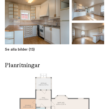
Ängstorp I RNr 8:20.
Huset, ursprungligen uppfört såsom torp på 1940-talet,
är byggt i lösvirke ovan krypgrund med träfasad, plåttak
och har genomgått en omfattande renovering i början av
1990-talet. Då förnyades kök och badrum, fönster och
dörrar byttes, elen förnyades och tilläggsisolering gjordes
m.m, vilket ger ett uppdaterat och bekvämt boende
samtidigt som husets ursprungliga charm har bevarats.
Se alla bilder (13)
På gården finns därtill carport, uppförd i slutet på 1990-
talet, en enklare bod som erbjuder extra förvaring samt en
Planritningar
blombod. Trädgården är lättskött och vackert inramad av
naturen, och här finns redan en nedgrävd kabelslinga för
robotgräsklippare (dock inte roboten). För den som
önskar modern uppkoppling finns fiber tillgängligt i
området. Ytterligare goda möjligheter för odling.
Denna fastighet är perfekt för dig som söker en lantlig
tillflyktsort med en naturnära livsstil och närhet till