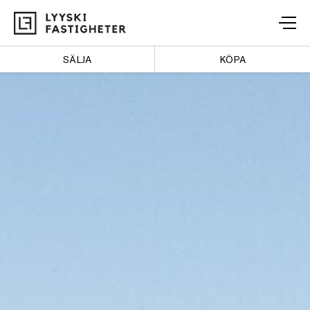
Lyyski
Fastigheter
SÄLJA
KÖPA