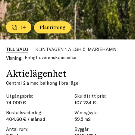
14
Planritning
TILL SALU
KLINTVÄGEN 1 A LGH 5, MARIEHAMN
Enligt överenskommelse
Visning:
Aktielägenhet
Central 2:a med balkong i bra läge!
Utgångspris:
Skuldfritt pris:
74 000 €
107 234 €
Bostadsvederlag:
Våningsyta:
404.60 € / månad
59,5 m2
Antal rum:
Byggår: