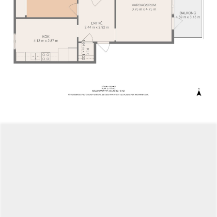
boendestandard. Vatten ingår i bolagsvederlaget, medan
elförbrukning hanteras individuellt av aktieägarna.
Kontakta ansvarig mäklare för att boka en personlig
visning och ta chansen att flytta in i denna bekväma och
centralt belägna lägenhet med balkong i Mariehamn!