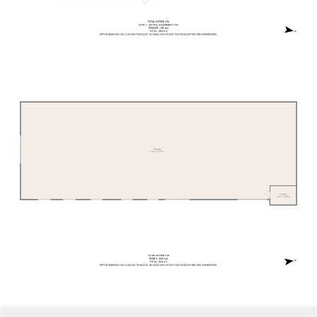
övrigt är fastigheten bestående av grönområden vilket
bidrar till en funktionell och lättillgänglig helhet.
Tomten är en arrendetomt med gällande arrendetid till
23.05.2058. Arrendeavgiften uppgår till cirka 9347,68
euro per år och indexjusteras årligen. Den totala
byggrätten uppgår till 7 240 m², varav hälften får
uppföras i markplan. För att fullt ut nyttja byggrätten
krävs byggnation i två plan, vilket öppnar för framtida
exploatering och värdeskapande åtgärder.
Adressen ska ses som en stabil bas med flera möjliga
utvecklingsspår. Kombinationen av befintliga byggnader,
uthyrda ytor och outnyttjad byggrätt skapar ett
intressant läge för den som vill vidareutveckla,
effektivisera eller ompositionera innehavet över tid.
Tillträde sker enligt överenskommelse och med
beaktande av befintliga hyresförhållanden.